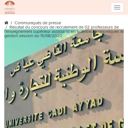
Toggle
Communiqués de presse
naviga
Résultat du concours de recrutement de 02 professeurs de
l'enseignement supérieur assistants en Sciences économiques et
gestion session du 15/08/2020