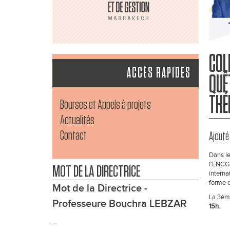
COL
ACCÈS RAPIDES
QUÊ
THÉ
Bourses et Appels à projets
Actualités
Contact
Ajouté 
Dans le
l'ENCG 
MOT DE LA DIRECTRICE
interna
forme d
Mot de la Directrice -
La 3èm
Professeure Bouchra LEBZAR
15h
.
...