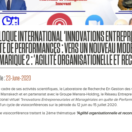
LOQUE INTERNATIONAL 'INNOVATIONS ENTREPR
TE DE PERFORMANCES : VERS UN NOUVEAU MODÈ
MARIQUE 2 : 'AGILITÉ ORGANISATIONELLE ET RE
le :
23-June-2020
 cadre de ses activités scientifiques, le Laboratoire de Recherche En Gestion de
Marrakech et en partenariat avec le Groupe Menara-Holding, le Réseau Entrepren
tional virtuel
"Innovations Entrepreneuriales et Managériales en quête de Perfo
'un cycle de visioconférences sur la période du 12 juin au 15 juillet 2020.
e visioconférence traitant la 2ème thématique
"Agilité organisationnelle et recon