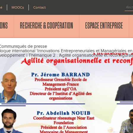
té
MOOCs
Contact
IONS
RECHERCHE & COOPÉRATION
ESPACE ENTREPRISE
Communiqués de presse
loque international 'Innovations Entrepreneuriales et Managériales 
eloppement' | Thémarique 2 : 'Agilité organisationelle et reconfigura