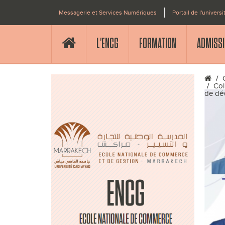
Messagerie et Services Numériques
Portail de l'universi
L'ENCG
FORMATION
ADMISS
Col
de dév