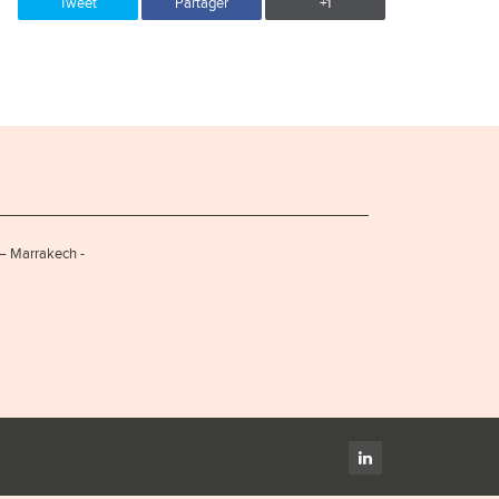
Tweet
Partager
+1
 – Marrakech -