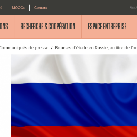
té
MOOCs
Contact
IONS
RECHERCHE & COOPÉRATION
ESPACE ENTREPRISE
Communiqués de presse
Bourses d’étude en Russie, au titre de 