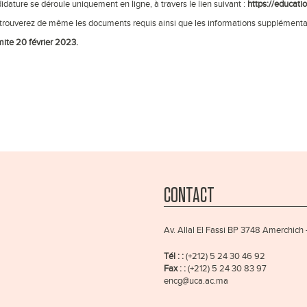
idature se déroule uniquement en ligne, à travers le lien suivant :
https://educati
trouverez de même les documents requis ainsi que les informations supplémenta
mite 20 février 2023.
CONTACT
Av. Allal El Fassi BP 3748 Amerchich
Tél : :
(+212) 5 24 30 46 92
Fax : :
(+212) 5 24 30 83 97
encg@uca.ac.ma