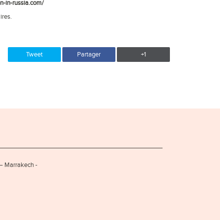
on-in-russia.com/
ires.
Tweet
Partager
+1
 – Marrakech -