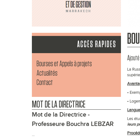
BOU
ACCÈS RAPIDES
Ajouté 
Bourses et Appels à projets
La Russ
Actualités
supérie
Contact
Avanta
• Exemp
• Logem
MOT DE LA DIRECTRICE
Langue 
Mot de la Directrice -
Les étu
Professeure Bouchra LEBZAR
leurs 
Procédu
...