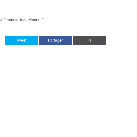
d'un "module Jean Monnet" :
Tweet
Partager
+1