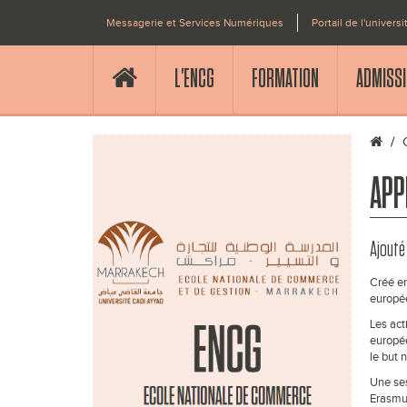
Messagerie et Services Numériques
Portail de l'universi
L'ENCG
FORMATION
ADMISS
APP
Ajouté 
Créé en
europé
Les act
europée
le but 
Une ses
Erasmus