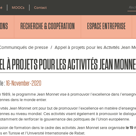
té
MOOCs
Contact
IONS
RECHERCHE & COOPÉRATION
ESPACE ENTREPRISE
Communiqués de presse
Appel à projets pour les Activités Jean 
EL À PROJETS POUR LES ACTIVITÉS JEAN MONN
le :
16-November-2020
 1989, le programme Jean Monnet vise à promouvoir l’excellence dans l’enseign
ennes dans le monde entier.
ivités Jean Monnet ont pour but de promouvoir l’excellence en matière d’enseig
nnes au niveau mondial. Ces activités visent également à promouvoir le dialogue 
notamment de renforcer la gouvernance des politiques de l’Union européenne.
sion de formation dans le cadre des activités Jean Monnet sera organisée
le 19
 en Tunisie et l'Université Internationale de Rabat.