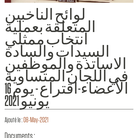
لوائح الناخبين
المتعلقة بعملية
انتخاب ممثلي
السيدات والسادة
الاساتذة والموظفين
في اللجان المتساوية
الأعضاء-اقتراع - يوم 16
يونيو 2021
Ajouté le :
08-May-2021
Documents :