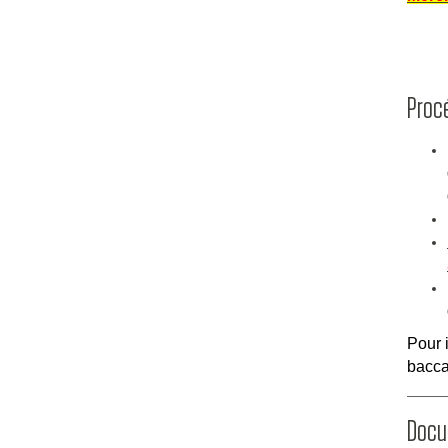
Procé
Pour i
bacca
Docum