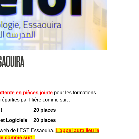
SSAOUIRA
’attente en pièces jointe
pour les formations
 réparties par filière comme suit :
t
20 places
s et Logiciels
20 places
te web de l’EST Essaouira.
L’appel aura lieu le
le comme suit :