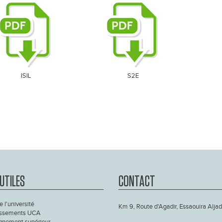
ISIL
S2E
 UTILES
CONTACT
e l'université
Km 9, Route d'Agadir, Essaouira Aljad
issements UCA