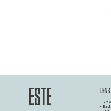
ESTE
LIENS
Site d
Établ