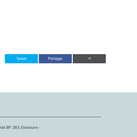
Tweet
Partager
+1
ida BP. 383, Essaouira -