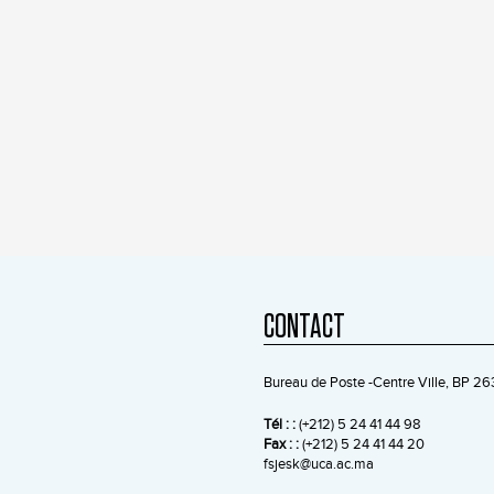
CONTACT
Bureau de Poste -Centre Ville, BP 
Tél : :
(+212) 5 24 41 44 98
Fax : :
(+212) 5 24 41 44 20
fsjesk@uca.ac.ma