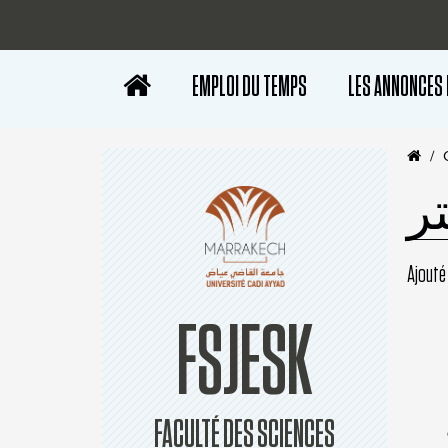
EMPLOI DU TEMPS
LES ANNONCES
ر
Ajouté 
FSJESK
FACULTÉ DES SCIENCES