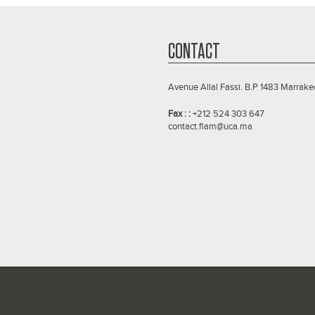
CONTACT
Avenue Allal Fassi. B.P 1483 Marrake
Fax : :
+212 524 303 647
contact.flam@uca.ma