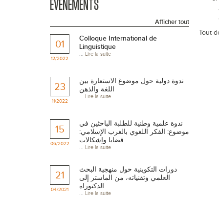
EVÉNEMENTS
Afficher tout
Tout d
Colloque International de
01
Linguistique
...
Lire la suite
12/2022
ندوة دولية حول موضوغ الاستعارة بين
23
اللغة والذهن
...
Lire la suite
11/2022
ندوة علمية وطنية للطلبة الباحثين في
15
موضوع: الفكر اللغوي بالغرب الإسلامي:
قضايا وإشكالات
06/2022
...
Lire la suite
دورات التكوينية حول منهجية البحث
21
العلمي وتقنياته، من الماستر إلى
الدكتوراه
04/2021
...
Lire la suite