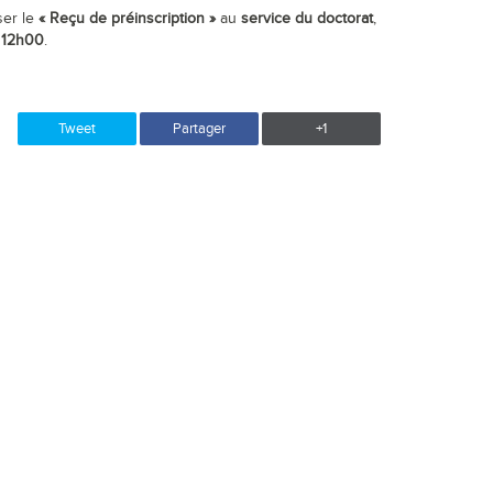
ser le
« Reçu de préinscription »
au
service du doctorat
,
à 12h00
.
Tweet
Partager
+1