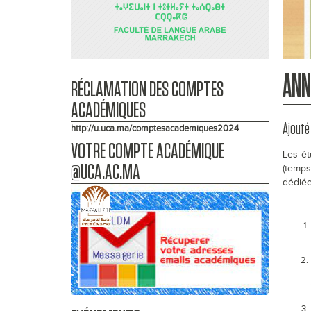
ANN
RÉCLAMATION DES COMPTES
ACADÉMIQUES
Ajouté 
http://u.uca.ma/comptesacademiques2024
VOTRE COMPTE ACADÉMIQUE
Les ét
@UCA.AC.MA
(temps
dédiée