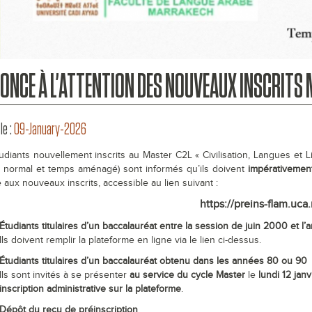
ONCE À L’ATTENTION DES NOUVEAUX INSCRITS
le :
09-January-2026
udiants nouvellement inscrits au Master C2L « Civilisation, Langues et Li
 normal et temps aménagé) sont informés qu’ils doivent
impérativemen
 aux nouveaux inscrits, accessible au lien suivant :
https://preins-flam.uca
Étudiants titulaires d’un baccalauréat entre la session de juin 2000 et l
Ils doivent remplir la plateforme en ligne via le lien ci-dessus.
Étudiants titulaires d’un baccalauréat obtenu dans les années 80 ou 90
Ils sont invités à se présenter
au service du cycle Master
le
lundi 12 jan
inscription administrative sur la plateforme
.
Dépôt du reçu de préinscription