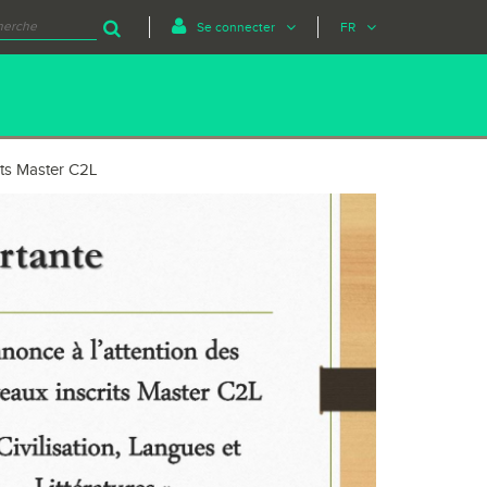
Se connecter
FR
its Master C2L