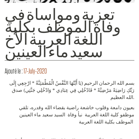
تعزية ومواساة في
وفاة الموظف بكلية
اللغة العربية الأخ
سعيد ماء العينين
Ajouté le :
17-July-2020
بسم الله الرحمان الرحيم (يَا أَيَّتُهَا النَّفْسُ الْمُطْمَئِنَّةُ * ارْجِعِي إِلَى
رَبِّكِ رَاضِيَةً مَرْضِيَّةً * فَادْخُلِي فِي عِبَادِي * وَادْخُلِي جَنَّتِي) صدق
الله العظيم.
بعيون دامعة وقلوب خاشعة راضية بقضاء الله وقدره، تلقي
موظفو كلية اللغة العربية نبأ وفاة السيد سعيد ماء العينين
الموظف بكلية اللغة العربية