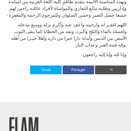
وبهذه المناسبة الأليمة يتقدم طاقم كلية اللغة العربية من أساتذة
وإداريين وطلبة ببالغ التعازي والمواساة لأفراد عائلته راجين لهم
جميعا جميل الصبر وحسن السلوان وللمرحوم الرحمة والمغفرة٠
اللهم اغفـر له وارحمه واعف عنه وأكرم نزله ووسع مدخله
واغسله بالماء والثلج والبرد، ونقه من الخطايا كما ينقى الثوب
الأبيض من الدنس وأبدله دارا خيرا من داره وأهلا خيـرا من أهله
وقه فتنة القبر وعذاب النار.
وإنا لله وإنا إليه راجعون
٠
Tweet
Partager
+1
FLAM