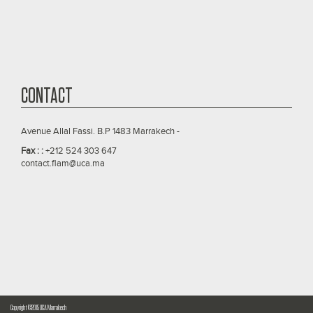
CONTACT
Avenue Allal Fassi. B.P 1483 Marrakech -
Fax : :
+212 524 303 647
contact.flam@uca.ma
Copyright ©2015 UCA Marrakech