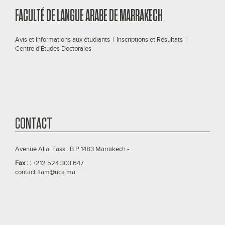
FACULTÉ DE LANGUE ARABE DE MARRAKECH
Avis et Informations aux étudiants
|
Inscriptions et Résultats
|
Centre d’Études Doctorales
CONTACT
Avenue Allal Fassi. B.P 1483 Marrakech -
Fax : :
+212 524 303 647
contact.flam@uca.ma