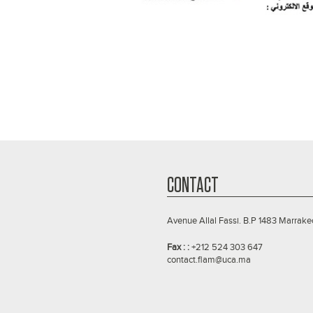
CONTACT
Avenue Allal Fassi. B.P 1483 Marrake
Fax : :
+212 524 303 647
contact.flam@uca.ma