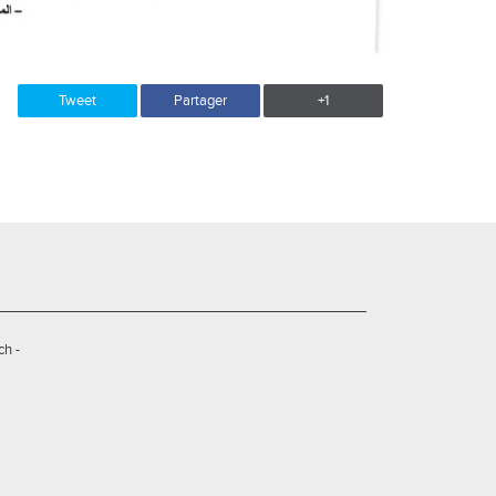
Tweet
Partager
+1
ch -