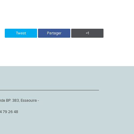
Tweet
Partager
+1
ida BP. 383, Essaouira -
24 79 26 48