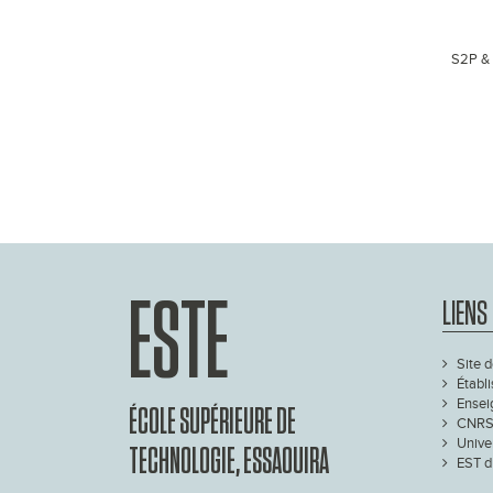
S2P & 
ESTE
LIENS
Site d
Établ
Ensei
ÉCOLE SUPÉRIEURE DE
CNRS
Unive
TECHNOLOGIE, ESSAOUIRA
EST d