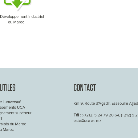
Développement industriel
du Maroc
 UTILES
CONTACT
e l'université
Km 9, Route d'Agadir, Essaouira Aljad
issements UCA
gnement supérieur
Tél : :
(+212) 5 24 79 20 64, (+212) 5 
T
este@uca.ac.ma
rsités du Maroc
u Maroc