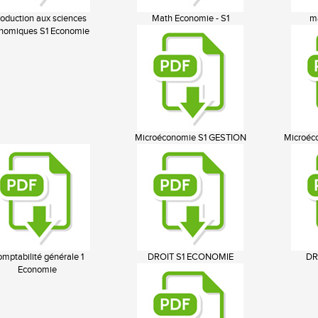
roduction aux sciences
Math Economie - S1
ma
nomiques S1 Economie
Microéconomie S1 GESTION
Microéc
mptabilité générale 1
DROIT S1 ECONOMIE
DR
Economie