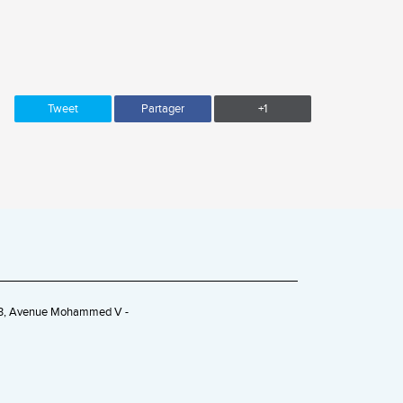
Tweet
Partager
+1
263, Avenue Mohammed V -