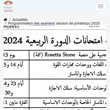
Toggle
Actualités
naviga
Programmation des examens session de printemps 2025
FSJES KS