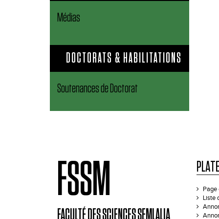
Médias
DOCTORATS & HABILITATIONS
Soutenances de Doctorat
FSSM
PLAT
Page 
Liste
Annon
FACULTÉ DES SCIENCES SEMLALIA
Annon