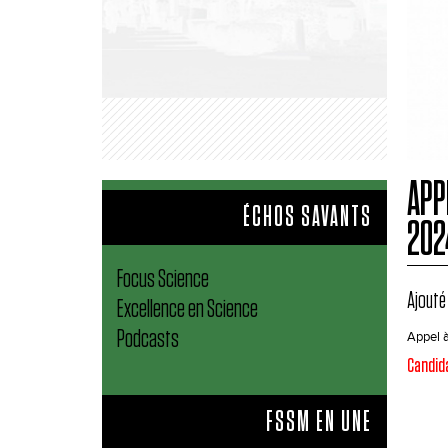
APP
ÉCHOS SAVANTS
202
Focus Science
Ajouté 
Excellence en Science
Podcasts
Appel à
Candid
FSSM EN UNE