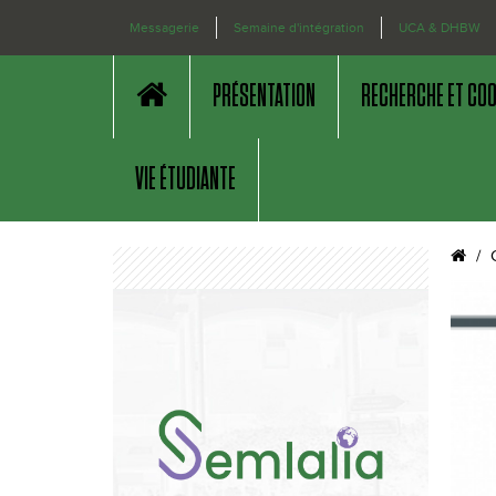
Messagerie
Semaine d'intégration
UCA & DHBW
PRÉSENTATION
RECHERCHE ET CO
VIE ÉTUDIANTE