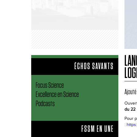
LAN
ÉCHOS SAVANTS
LOG
Focus Science
Ajouté 
Excellence en Science
Podcasts
Ouvert
du 22 
Pour p
:
https
FSSM EN UNE