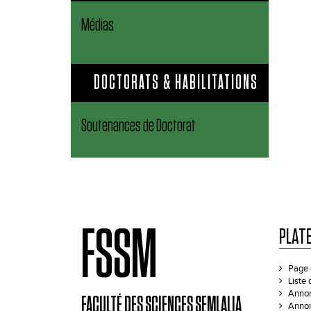
Médias
DOCTORATS & HABILITATIONS
Soutenances de Doctorat
FSSM
PLAT
Page 
Liste
Annon
FACULTÉ DES SCIENCES SEMLALIA
Annon