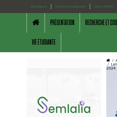
Messagerie
Semaine d'intégration
UCA & DHBW
PRÉSENTATION
RECHERCHE ET CO
VIE ÉTUDIANTE
Lan
2024