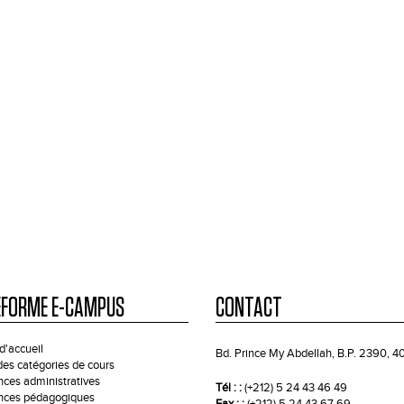
EFORME E-CAMPUS
CONTACT
d'accueil
Bd. Prince My Abdellah, B.P. 2390, 
 des catégories de cours
ces administratives
Tél : :
(+212) 5 24 43 46 49
ces pédagogiques