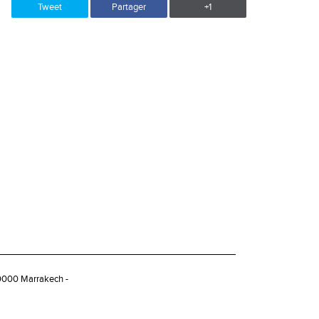
Tweet
Partager
+1
40000 Marrakech -