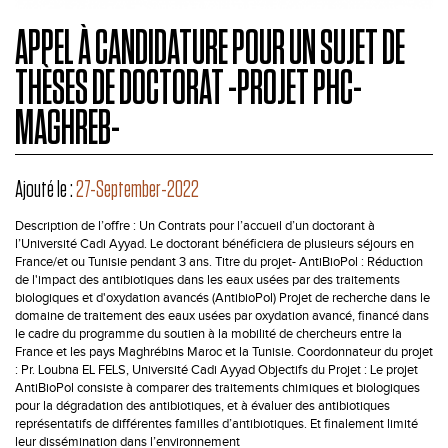
APPEL À CANDIDATURE POUR UN SUJET DE
THÈSES DE DOCTORAT -PROJET PHC-
MAGHREB-
Ajouté le :
27-September-2022
Description de l’offre : Un Contrats pour l’accueil d’un doctorant à
l’Université Cadi Ayyad. Le doctorant bénéficiera de plusieurs séjours en
France/et ou Tunisie pendant 3 ans. Titre du projet- AntiBioPol : Réduction
de l'impact des antibiotiques dans les eaux usées par des traitements
biologiques et d'oxydation avancés (AntibioPol) Projet de recherche dans le
domaine de traitement des eaux usées par oxydation avancé, financé dans
le cadre du programme du soutien à la mobilité de chercheurs entre la
France et les pays Maghrébins Maroc et la Tunisie. Coordonnateur du projet
: Pr. Loubna EL FELS, Université Cadi Ayyad Objectifs du Projet : Le projet
AntiBioPol consiste à comparer des traitements chimiques et biologiques
pour la dégradation des antibiotiques, et à évaluer des antibiotiques
représentatifs de différentes familles d’antibiotiques. Et finalement limité
leur dissémination dans l’environnement