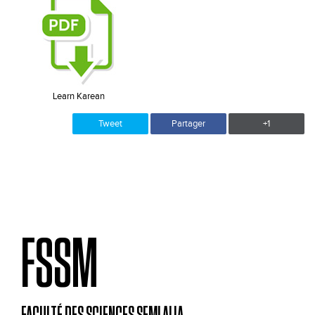
Learn Karean
Tweet
Partager
+1
FSSM