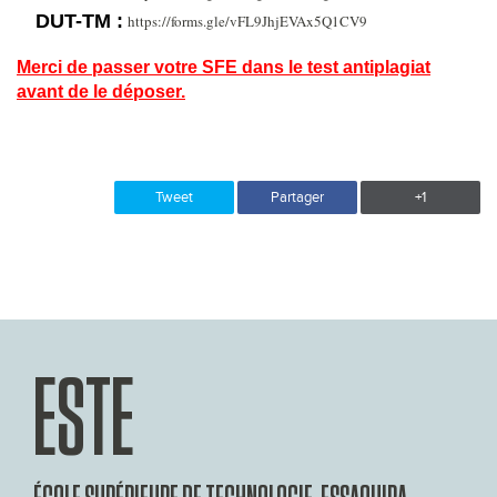
DUT-TM :
https://forms.gle/vFL9JhjEVAx5Q1CV9
Merci de passer votre SFE dans le test antiplagiat
avant de le déposer.
Tweet
Partager
+1
ESTE