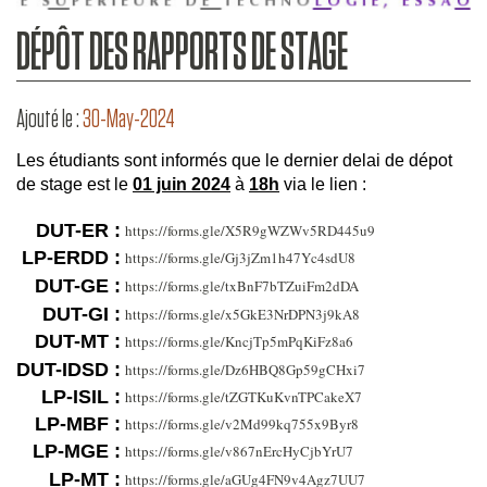
DÉPÔT DES RAPPORTS DE STAGE
Ajouté le :
30-May-2024
Les étudiants sont informés que le dernier delai de dépot
de stage est le
01 juin 2024
à
18h
via le lien :
DUT-ER :
https://forms.gle/X5R9gWZWv5RD445u9
LP-ERDD :
https://forms.gle/Gj3jZm1h47Yc4sdU8
DUT-GE :
https://forms.gle/txBnF7bTZuiFm2dDA
DUT-GI :
https://forms.gle/x5GkE3NrDPN3j9kA8
DUT-MT :
https://forms.gle/KncjTp5mPqKiFz8a6
DUT-IDSD :
https://forms.gle/Dz6HBQ8Gp59gCHxi7
LP-ISIL :
https://forms.gle/tZGTKuKvnTPCakeX7
LP-MBF :
https://forms.gle/v2Md99kq755x9Byr8
LP-MGE :
https://forms.gle/v867nErcHyCjbYrU7
LP-MT :
https://forms.gle/aGUg4FN9v4Agz7UU7