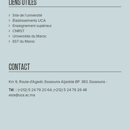
LIENS UTILES
Site de l'université
Établissements UCA
Enseignement supérieur
CNRST
Universités du Maroc
EST du Maroc
CONTACT
Km 9, Route d'Agadir, Essaouira Aljadida BP. 383, Essaouira -
Tél : :
(+212) 5 24 79 20 64, (+212) 5 24 79 26 48
este@uca.ac.ma