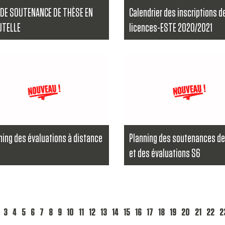
 DE SOUTENANCE DE THÈSE EN
Calendrier des inscriptions d
UTELLE
licences-ESTE 2020/2021
Le Directeur de l'Ecole Supérieure
Technologie d’Essaouira (ESTE) a
a suite
l’o...
Lire la suite
ning des évaluations à distance
Planning des soutenances de
et des évaluations S6
recteur de l'Ecole Supérieure de
Le directeur de l'Ecole Supérieure
ologie Essaouira informe les
Technologie Essaouira informe les
nt...
étudiant...
a suite
Lire la suite
3
4
5
6
7
8
9
10
11
12
13
14
15
16
17
18
19
20
21
22
2