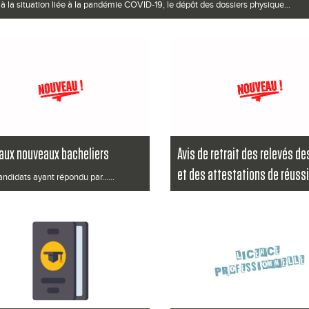
 à la situation liée à la pandémie COVID-19, le dépôt des dossiers physique...
a suite
 aux nouveaux bacheliers
Avis de retrait des relevés d
et des attestations de réuss
andidats ayant répondu par......
DUT et LP
a suite
Pour le téléchargement de vos rel
notes et de vos attestations de réus
Lire la suite