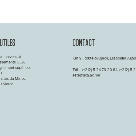
 UTILES
CONTACT
e l'université
Km 9, Route d'Agadir, Essaouira Aljad
issements UCA
gnement supérieur
Tél : :
(+212) 5 24 79 20 64, (+212) 5 
T
este@uca.ac.ma
rsités du Maroc
u Maroc