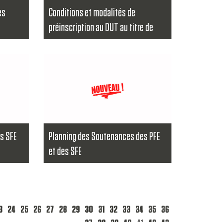
es
Conditions et modalités de
préinscription au DUT au titre de
l'année universitaire 2020-2021
 de
nnonce
...
Lire la suite
s SFE
Planning des Soutenances des PFE
et des SFE
 de
Le directeur de l'Ecole Supérieure de
Technologie Essaouira informe les
étudiant...
Lire la suite
3
24
25
26
27
28
29
30
31
32
33
34
35
36