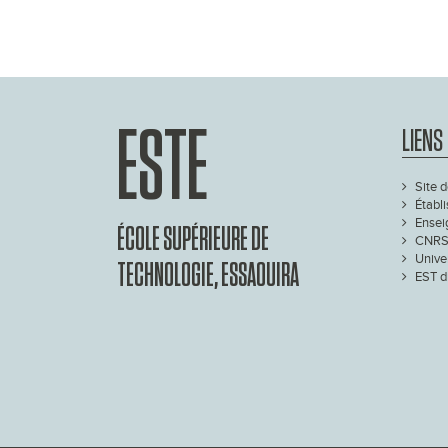
ESTE
LIENS
Site d
Établ
Ensei
ÉCOLE SUPÉRIEURE DE
CNRS
Unive
TECHNOLOGIE, ESSAOUIRA
EST d