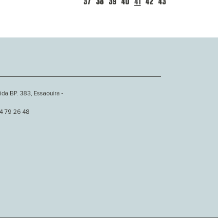
37
38
39
40
41
42
43
ida BP. 383, Essaouira -
24 79 26 48