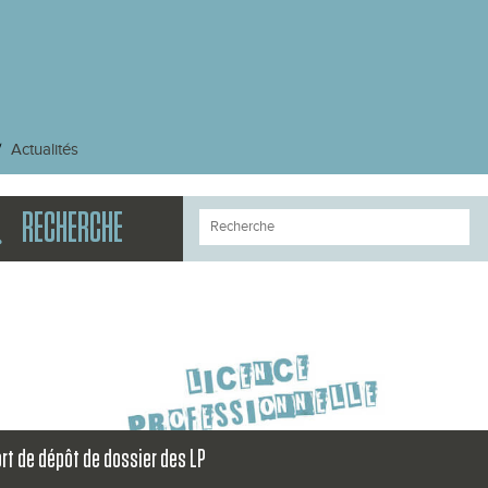
Actualités
RECHERCHE
rt de dépôt de dossier des LP