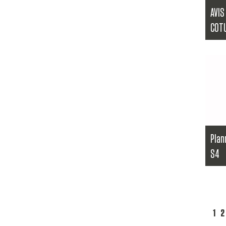
AVIS
COT
...
Lire l
Plan
S4
Le di
Techn
étudia
Lire l
1
2