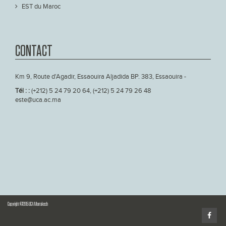
EST du Maroc
CONTACT
Km 9, Route d'Agadir, Essaouira Aljadida BP. 383, Essaouira -
Tél : :
(+212) 5 24 79 20 64, (+212) 5 24 79 26 48
este@uca.ac.ma
Copyright ©2015 UCA Marrakech