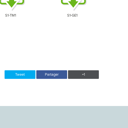
S1-TM1
S1-GE1
Tweet
Partager
+1