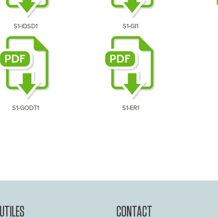
S1-IDSD1
S1-GI1
S1-GODT1
S1-ER1
 UTILES
CONTACT