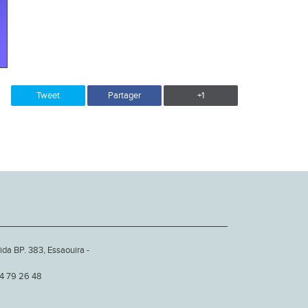
Tweet
Partager
+1
ida BP. 383, Essaouira -
24 79 26 48