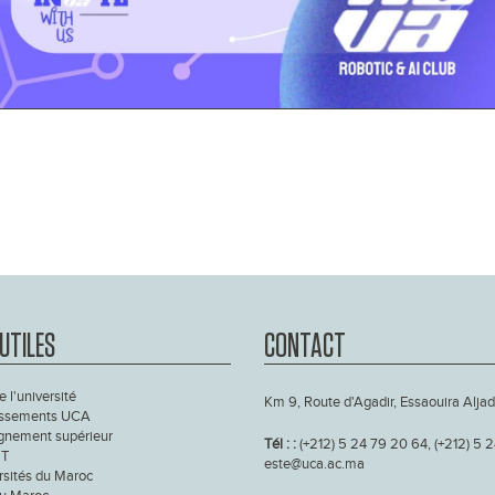
 UTILES
CONTACT
e l'université
Km 9, Route d'Agadir, Essaouira Aljad
issements UCA
gnement supérieur
Tél : :
(+212) 5 24 79 20 64, (+212) 5 
T
este@uca.ac.ma
rsités du Maroc