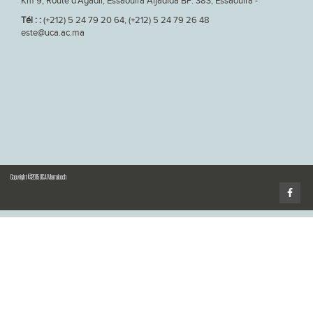
Km 9, Route d'Agadir, Essaouira Aljadida BP. 383, Essaouira -
Tél : :
(+212) 5 24 79 20 64, (+212) 5 24 79 26 48
este@uca.ac.ma
Copyright ©2015 UCA Marrakech