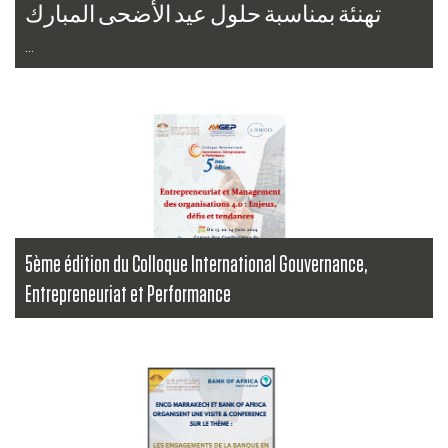
...
Lire la suite
5ème édition du Colloque International Gouvernance,
Entrepreneuriat et Performance
...
Lire la suite