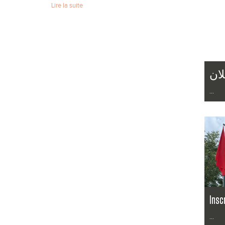
Lire la suite
لان
...
Lire l
Insc
...