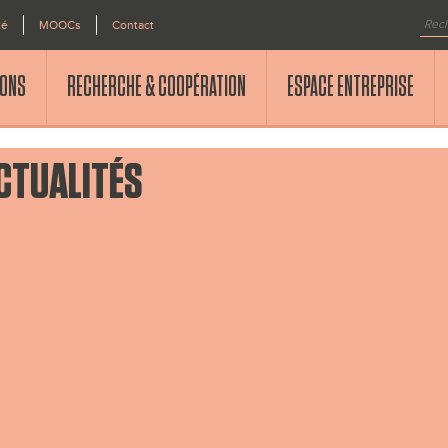
té
MOOCs
Contact
IONS
RECHERCHE & COOPÉRATION
ESPACE ENTREPRISE
CTUALITÉS