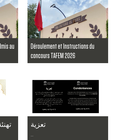
dmis au
Déroulement et Instructions du
concours TAFEM 2026
...
Lire la suite
تعزية
تهنئ
...