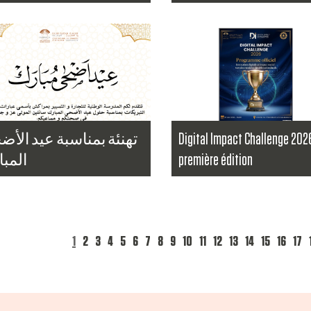
a suite
...
Lire la suite
تهنئة بمناسبة عيد الأ
Digital Impact Challenge 202
المب
première édition
...
a suite
Lire la suite
1
2
3
4
5
6
7
8
9
10
11
12
13
14
15
16
17