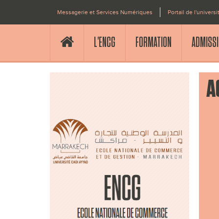
Messagerie et Services Numériques
Portail de l'universi
L'ENCG
FORMATION
ADMISS
A