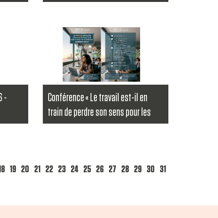
Lire la suite
6 -
Conférence « Le travail est-il en
train de perdre son sens pour les
nouvelles générations ? »
...
Lire la suite
18
19
20
21
22
23
24
25
26
27
28
29
30
31